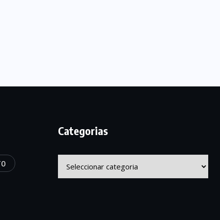
Categorias
Categorias
TO