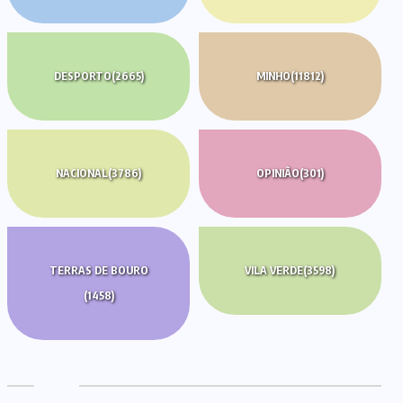
DESPORTO
(2665)
MINHO
(11812)
NACIONAL
(3786)
OPINIÃO
(301)
TERRAS DE BOURO
VILA VERDE
(3598)
(1458)