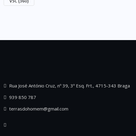
VSC
(360)
Rua José António Cruz, nº 39, 3º Esq. Frt., 4715-343 Braga
939 850 787
terrasdohomem@gmail.com