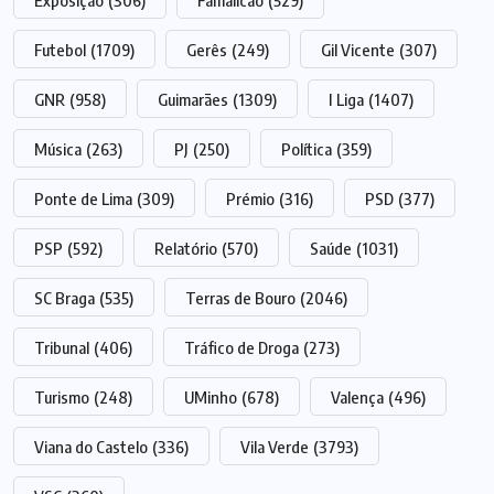
Exposição
(306)
Famalicão
(529)
Futebol
(1709)
Gerês
(249)
Gil Vicente
(307)
GNR
(958)
Guimarães
(1309)
I Liga
(1407)
Música
(263)
PJ
(250)
Política
(359)
Ponte de Lima
(309)
Prémio
(316)
PSD
(377)
PSP
(592)
Relatório
(570)
Saúde
(1031)
SC Braga
(535)
Terras de Bouro
(2046)
Tribunal
(406)
Tráfico de Droga
(273)
Turismo
(248)
UMinho
(678)
Valença
(496)
Viana do Castelo
(336)
Vila Verde
(3793)