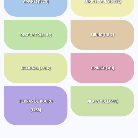
AMARES
(1728)
CURIOSIDADES
(6982)
DESPORTO
(2665)
MINHO
(11812)
NACIONAL
(3786)
OPINIÃO
(301)
TERRAS DE BOURO
VILA VERDE
(3598)
(1458)