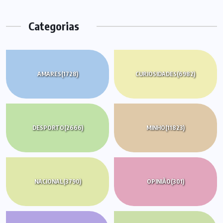
Categorias
AMARES
(1728)
CURIOSIDADES
(6982)
DESPORTO
(2666)
MINHO
(11823)
NACIONAL
(3790)
OPINIÃO
(301)