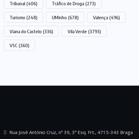
Tribunal
(406)
Tráfico de Droga
(273)
Turismo
(248)
UMinho
(678)
Valença
(496)
Viana do Castelo
(336)
Vila Verde
(3793)
VSC
(360)
Rua José António Cruz, nº 39, 3º Esq. Frt., 4715-343 Braga