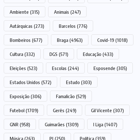
Ambiente
(315)
Animais
(247)
Autárquicas
(273)
Barcelos
(776)
Bombeiros
(677)
Braga
(4963)
Covid-19
(1018)
Cultura
(332)
DGS
(571)
Educação
(433)
Eleições
(523)
Escolas
(244)
Esposende
(305)
Estados Unidos
(572)
Estudo
(303)
Exposição
(306)
Famalicão
(529)
Futebol
(1709)
Gerês
(249)
Gil Vicente
(307)
GNR
(958)
Guimarães
(1309)
I Liga
(1407)
Música
(263)
PJ
(250)
Política
(359)