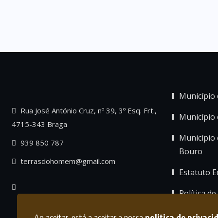
Município 
Rua José António Cruz, nº 39, 3º Esq. Frt.,
Município
4715-343 Braga
Município 
939 850 787
Bouro
terrasdohomem@gmail.com
Estatuto Ed
Política de
Ao aceitar, está a aceitar a nossa
politica de privaci