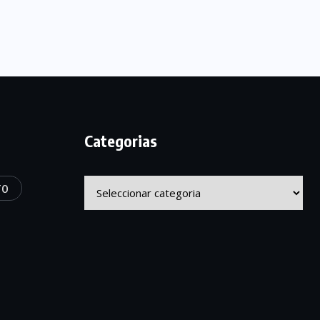
Categorias
Categorias
TO