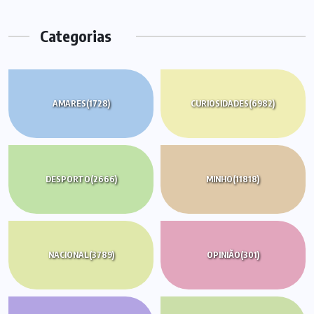
Categorias
AMARES
(1728)
CURIOSIDADES
(6982)
DESPORTO
(2666)
MINHO
(11818)
NACIONAL
(3789)
OPINIÃO
(301)