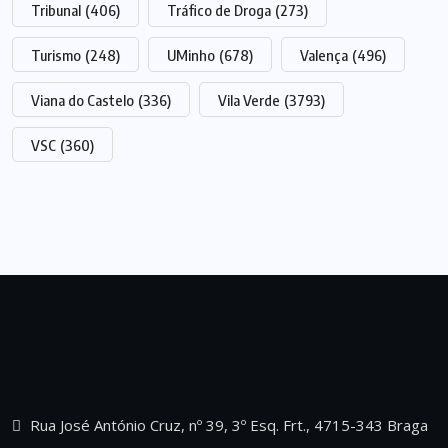
Tribunal
(406)
Tráfico de Droga
(273)
Turismo
(248)
UMinho
(678)
Valença
(496)
Viana do Castelo
(336)
Vila Verde
(3793)
VSC
(360)
Rua José António Cruz, nº 39, 3º Esq. Frt., 4715-343 Braga