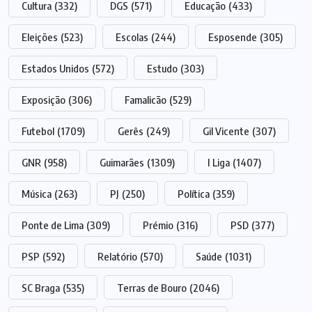
Cultura
(332)
DGS
(571)
Educação
(433)
Eleições
(523)
Escolas
(244)
Esposende
(305)
Estados Unidos
(572)
Estudo
(303)
Exposição
(306)
Famalicão
(529)
Futebol
(1709)
Gerês
(249)
Gil Vicente
(307)
GNR
(958)
Guimarães
(1309)
I Liga
(1407)
Música
(263)
PJ
(250)
Política
(359)
Ponte de Lima
(309)
Prémio
(316)
PSD
(377)
PSP
(592)
Relatório
(570)
Saúde
(1031)
SC Braga
(535)
Terras de Bouro
(2046)