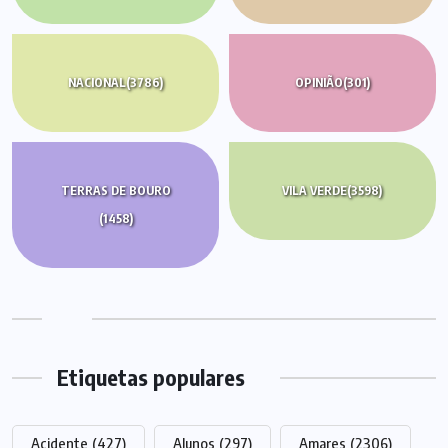
NACIONAL
(3786)
OPINIÃO
(301)
TERRAS DE BOURO
VILA VERDE
(3598)
(1458)
Etiquetas populares
Acidente
(427)
Alunos
(297)
Amares
(2306)