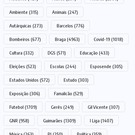
Ambiente
(315)
Animais
(247)
Autárquicas
(273)
Barcelos
(776)
Bombeiros
(677)
Braga
(4963)
Covid-19
(1018)
Cultura
(332)
DGS
(571)
Educação
(433)
Eleições
(523)
Escolas
(244)
Esposende
(305)
Estados Unidos
(572)
Estudo
(303)
Exposição
(306)
Famalicão
(529)
Futebol
(1709)
Gerês
(249)
Gil Vicente
(307)
GNR
(958)
Guimarães
(1309)
I Liga
(1407)
Música
(263)
PJ
(250)
Política
(359)