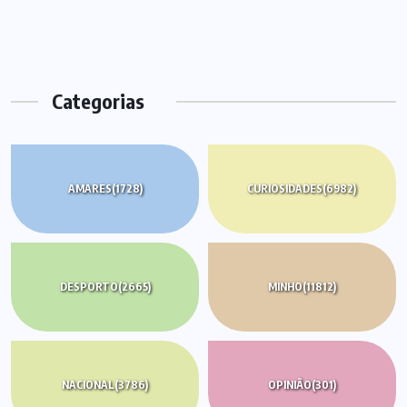
Categorias
AMARES
(1728)
CURIOSIDADES
(6982)
DESPORTO
(2665)
MINHO
(11812)
NACIONAL
(3786)
OPINIÃO
(301)