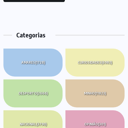
Categorias
AMARES
(1728)
CURIOSIDADES
(6982)
DESPORTO
(2666)
MINHO
(11823)
NACIONAL
(3790)
OPINIÃO
(301)