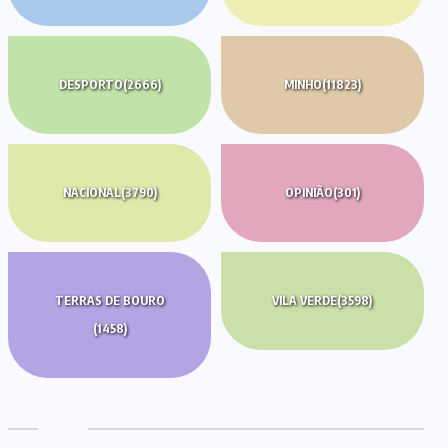
DESPORTO
(2666)
MINHO
(11823)
NACIONAL
(3790)
OPINIÃO
(301)
TERRAS DE BOURO
VILA VERDE
(3598)
(1458)