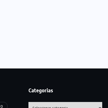
Categorias
Categorias
TO