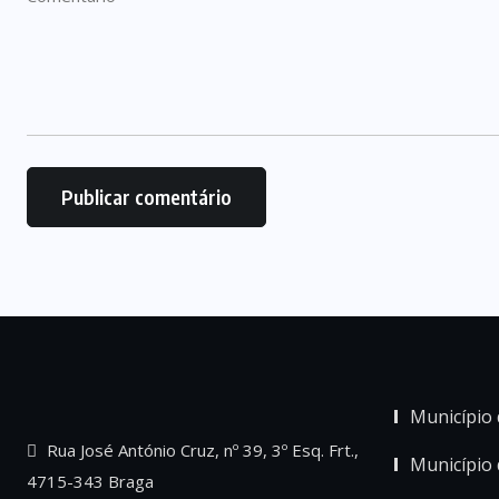
Município 
Rua José António Cruz, nº 39, 3º Esq. Frt.,
Município
4715-343 Braga