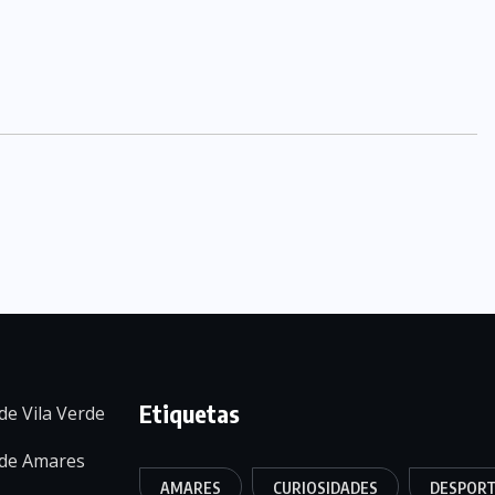
Etiquetas
de Vila Verde
 de Amares
AMARES
CURIOSIDADES
DESPOR