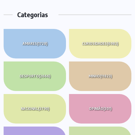
Categorias
AMARES
(1728)
CURIOSIDADES
(6982)
DESPORTO
(2666)
MINHO
(11823)
NACIONAL
(3790)
OPINIÃO
(301)