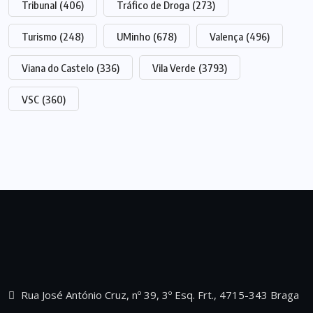
Tribunal
(406)
Tráfico de Droga
(273)
Turismo
(248)
UMinho
(678)
Valença
(496)
Viana do Castelo
(336)
Vila Verde
(3793)
VSC
(360)
Rua José António Cruz, nº 39, 3º Esq. Frt., 4715-343 Braga