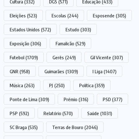
Cultura
(332)
DGS
(571)
Educação
(433)
Eleições
(523)
Escolas
(244)
Esposende
(305)
Estados Unidos
(572)
Estudo
(303)
Exposição
(306)
Famalicão
(529)
Futebol
(1709)
Gerês
(249)
Gil Vicente
(307)
GNR
(958)
Guimarães
(1309)
I Liga
(1407)
Música
(263)
PJ
(250)
Política
(359)
Ponte de Lima
(309)
Prémio
(316)
PSD
(377)
PSP
(592)
Relatório
(570)
Saúde
(1031)
SC Braga
(535)
Terras de Bouro
(2046)