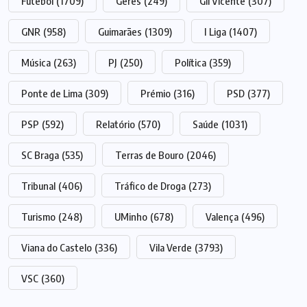
Futebol
(1709)
Gerês
(249)
Gil Vicente
(307)
GNR
(958)
Guimarães
(1309)
I Liga
(1407)
Música
(263)
PJ
(250)
Política
(359)
Ponte de Lima
(309)
Prémio
(316)
PSD
(377)
PSP
(592)
Relatório
(570)
Saúde
(1031)
SC Braga
(535)
Terras de Bouro
(2046)
Tribunal
(406)
Tráfico de Droga
(273)
Turismo
(248)
UMinho
(678)
Valença
(496)
Viana do Castelo
(336)
Vila Verde
(3793)
VSC
(360)