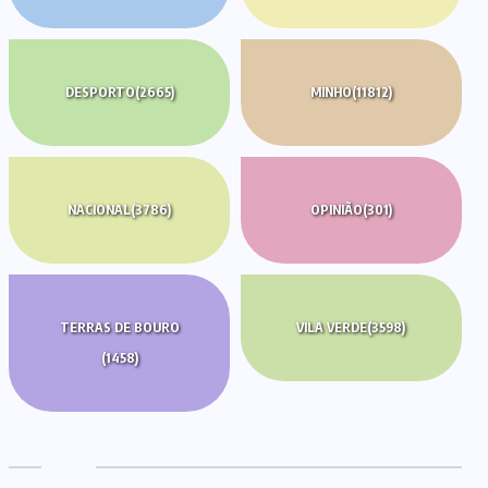
DESPORTO
(2665)
MINHO
(11812)
NACIONAL
(3786)
OPINIÃO
(301)
TERRAS DE BOURO
VILA VERDE
(3598)
(1458)