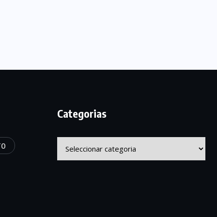
Categorias
Categorias
TO