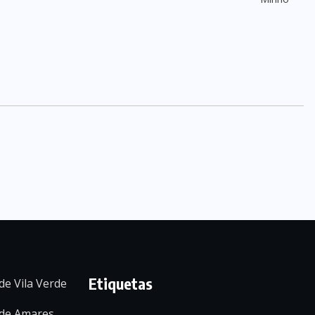
Etiquetas
de Vila Verde
 de Amares