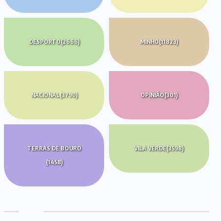
DESPORTO
(2666)
MINHO
(11823)
NACIONAL
(3790)
OPINIÃO
(301)
TERRAS DE BOURO
VILA VERDE
(3598)
(1458)