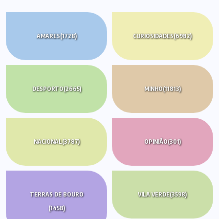
AMARES
(1728)
CURIOSIDADES
(6982)
DESPORTO
(2665)
MINHO
(11813)
NACIONAL
(3787)
OPINIÃO
(301)
TERRAS DE BOURO
VILA VERDE
(3598)
(1458)