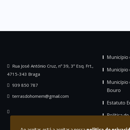
Município 
Rua José António Cruz, nº 39, 3º Esq. Frt.,
Município
4715-343 Braga
Município 
939 850 787
Bouro
terrasdohomem@gmail.com
Estatuto Ed
Política de
Ao aceitar, está a aceitar a nossa
politica de privaci