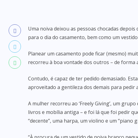
Uma noiva deixou as pessoas chocadas depois de
para o dia do casamento, bem como um vestido d
Planear um casamento pode ficar (mesmo) muit
recorreu à boa vontade dos outros – de forma a
Contudo, é capaz de ter pedido demasiado. Esta
aproveitado a gentileza dos demais para pedir 
A mulher recorreu ao ‘Freely Giving’, um grupo
livros e mobília antiga – e foi lá que foi pedir
“decente”, uma harpa, um violino e um “piano gr
“À procura de um vestido de noiva branco pequ