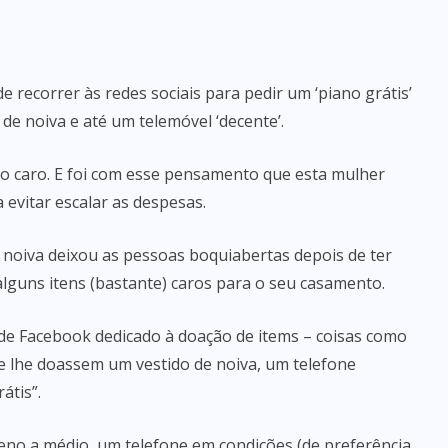
 recorrer às redes sociais para pedir um ‘piano grátis’
e noiva e até um telemóvel ‘decente’.
o caro. E foi com esse pensamento que esta mulher
 evitar escalar as despesas.
 noiva deixou as pessoas boquiabertas depois de ter
alguns itens (bastante) caros para o seu casamento.
 de Facebook dedicado à doação de items – coisas como
 que lhe doassem um vestido de noiva, um telefone
átis”.
eno a médio, um telefone em condições (de preferência