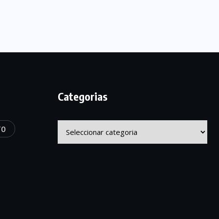
Categorias
Categorias
TO