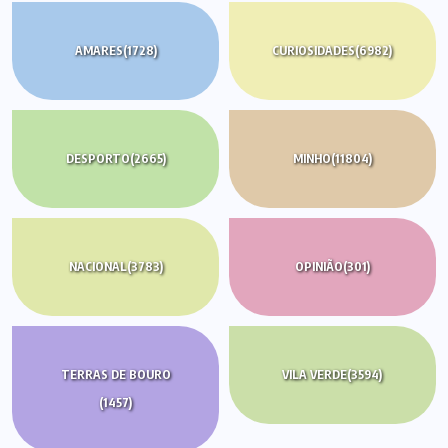
AMARES
(1728)
CURIOSIDADES
(6982)
DESPORTO
(2665)
MINHO
(11804)
NACIONAL
(3783)
OPINIÃO
(301)
TERRAS DE BOURO
VILA VERDE
(3594)
(1457)