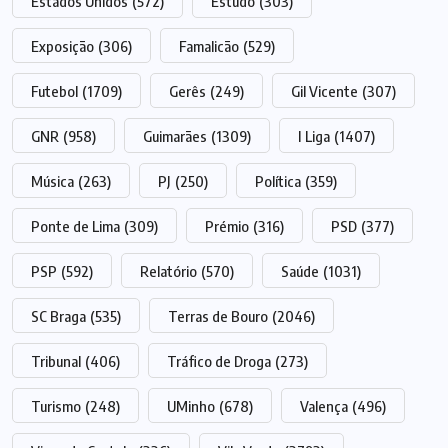
Estados Unidos
(572)
Estudo
(303)
Exposição
(306)
Famalicão
(529)
Futebol
(1709)
Gerês
(249)
Gil Vicente
(307)
GNR
(958)
Guimarães
(1309)
I Liga
(1407)
Música
(263)
PJ
(250)
Política
(359)
Ponte de Lima
(309)
Prémio
(316)
PSD
(377)
PSP
(592)
Relatório
(570)
Saúde
(1031)
SC Braga
(535)
Terras de Bouro
(2046)
Tribunal
(406)
Tráfico de Droga
(273)
Turismo
(248)
UMinho
(678)
Valença
(496)