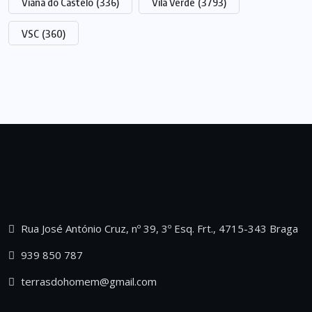
Viana do Castelo
(336)
Vila Verde
(3793)
VSC
(360)
Rua José António Cruz, nº 39, 3º Esq. Frt., 4715-343 Braga
939 850 787
terrasdohomem@gmail.com