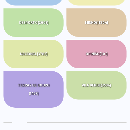
DESPORTO
(2665)
MINHO
(11804)
NACIONAL
(3783)
OPINIÃO
(301)
TERRAS DE BOURO
VILA VERDE
(3594)
(1457)