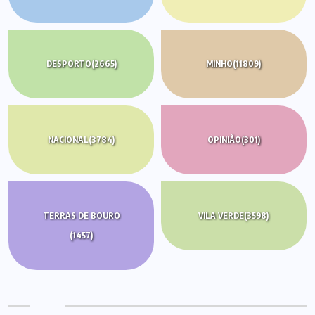
DESPORTO
(2665)
MINHO
(11809)
NACIONAL
(3784)
OPINIÃO
(301)
TERRAS DE BOURO
VILA VERDE
(3598)
(1457)