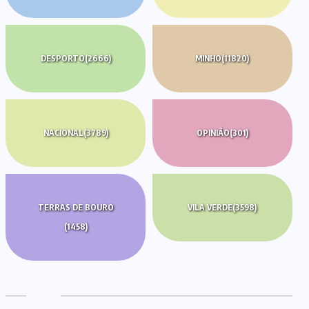
DESPORTO
(2666)
MINHO
(11820)
NACIONAL
(3789)
OPINIÃO
(301)
TERRAS DE BOURO
VILA VERDE
(3598)
(1458)