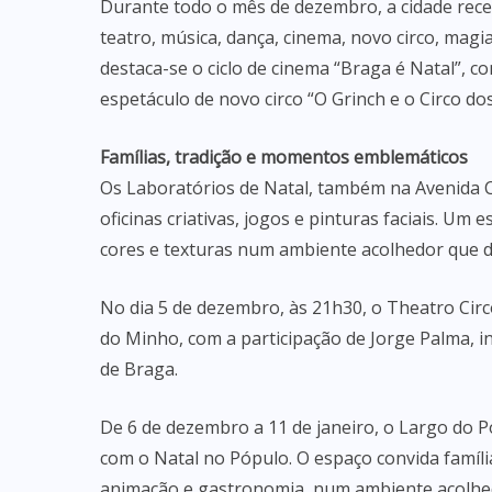
Durante todo o mês de dezembro, a cidade rece
teatro, música, dança, cinema, novo circo, magia
destaca-se o ciclo de cinema “Braga é Natal”, co
espetáculo de novo circo “O Grinch e o Circo d
Famílias, tradição e momentos emblemáticos
Os Laboratórios de Natal, também na Avenida Ce
oficinas criativas, jogos e pinturas faciais. Um
cores e texturas num ambiente acolhedor que de
No dia 5 de dezembro, às 21h30, o Theatro Cir
do Minho, com a participação de Jorge Palma, i
de Braga.
De 6 de dezembro a 11 de janeiro, o Largo do 
com o Natal no Pópulo. O espaço convida família
animação e gastronomia, num ambiente acolhedo