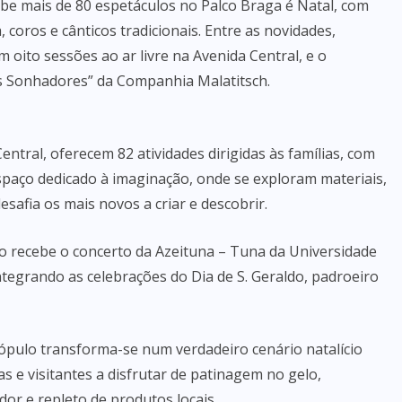
be mais de 80 espetáculos no Palco Braga é Natal, com
, coros e cânticos tradicionais. Entre as novidades,
m oito sessões ao ar livre na Avenida Central, e o
os Sonhadores” da Companhia Malatitsch.
ntral, oferecem 82 atividades dirigidas às famílias, com
 espaço dedicado à imaginação, onde se exploram materiais,
safia os mais novos a criar e descobrir.
co recebe o concerto da Azeituna – Tuna da Universidade
ntegrando as celebrações do Dia de S. Geraldo, padroeiro
Pópulo transforma-se num verdadeiro cenário natalício
s e visitantes a disfrutar de patinagem no gelo,
r e repleto de produtos locais.