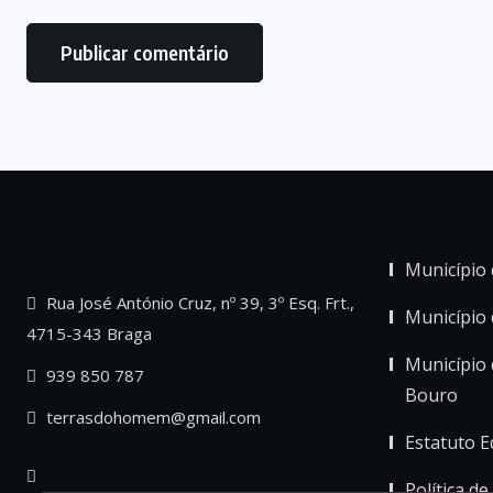
Município 
Rua José António Cruz, nº 39, 3º Esq. Frt.,
Município
4715-343 Braga
Município 
939 850 787
Bouro
terrasdohomem@gmail.com
Estatuto Ed
Política de