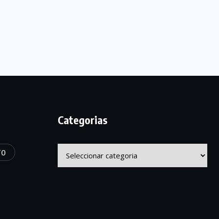
Categorias
Categorias
TO