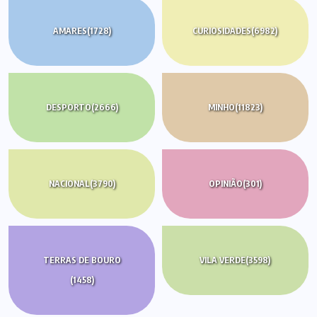
AMARES
(1728)
CURIOSIDADES
(6982)
DESPORTO
(2666)
MINHO
(11823)
NACIONAL
(3790)
OPINIÃO
(301)
TERRAS DE BOURO
VILA VERDE
(3598)
(1458)