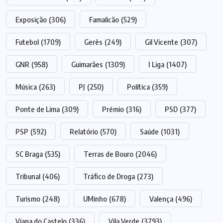
Exposição
(306)
Famalicão
(529)
Futebol
(1709)
Gerês
(249)
Gil Vicente
(307)
GNR
(958)
Guimarães
(1309)
I Liga
(1407)
Música
(263)
PJ
(250)
Política
(359)
Ponte de Lima
(309)
Prémio
(316)
PSD
(377)
PSP
(592)
Relatório
(570)
Saúde
(1031)
SC Braga
(535)
Terras de Bouro
(2046)
Tribunal
(406)
Tráfico de Droga
(273)
Turismo
(248)
UMinho
(678)
Valença
(496)
Viana do Castelo
(336)
Vila Verde
(3793)