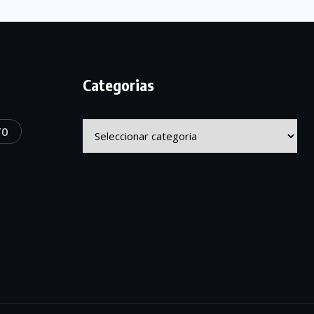
Categorias
Categorias
TO