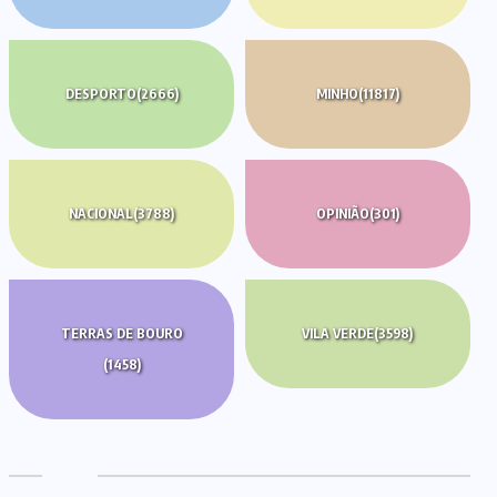
DESPORTO
(2666)
MINHO
(11817)
NACIONAL
(3788)
OPINIÃO
(301)
TERRAS DE BOURO
VILA VERDE
(3598)
(1458)