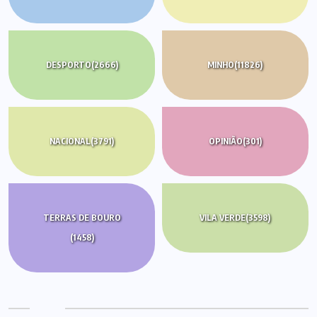
DESPORTO
(2666)
MINHO
(11826)
NACIONAL
(3791)
OPINIÃO
(301)
TERRAS DE BOURO
VILA VERDE
(3598)
(1458)