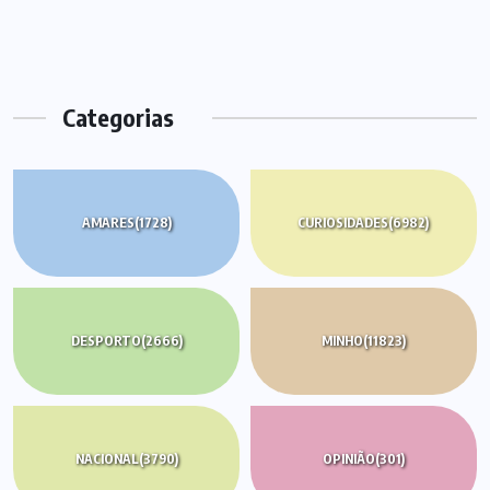
Categorias
AMARES
(1728)
CURIOSIDADES
(6982)
DESPORTO
(2666)
MINHO
(11823)
NACIONAL
(3790)
OPINIÃO
(301)