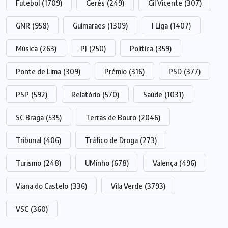
Futebol
(1709)
Gerês
(249)
Gil Vicente
(307)
GNR
(958)
Guimarães
(1309)
I Liga
(1407)
Música
(263)
PJ
(250)
Política
(359)
Ponte de Lima
(309)
Prémio
(316)
PSD
(377)
PSP
(592)
Relatório
(570)
Saúde
(1031)
SC Braga
(535)
Terras de Bouro
(2046)
Tribunal
(406)
Tráfico de Droga
(273)
Turismo
(248)
UMinho
(678)
Valença
(496)
Viana do Castelo
(336)
Vila Verde
(3793)
VSC
(360)