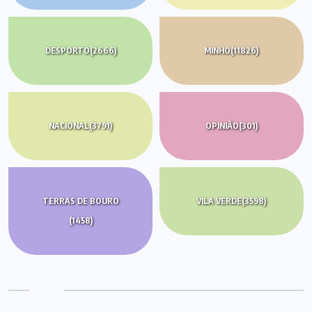
DESPORTO
(2666)
MINHO
(11826)
NACIONAL
(3791)
OPINIÃO
(301)
TERRAS DE BOURO
VILA VERDE
(3598)
(1458)