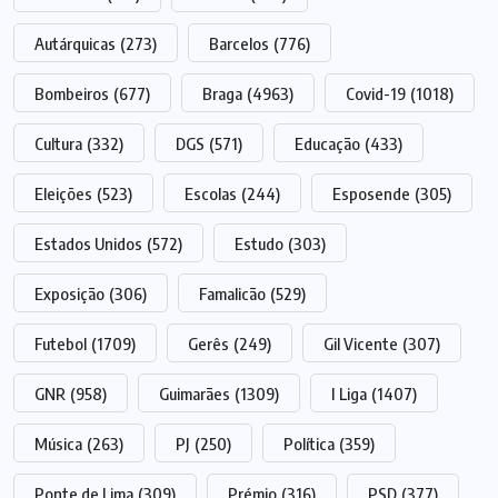
Autárquicas
(273)
Barcelos
(776)
Bombeiros
(677)
Braga
(4963)
Covid-19
(1018)
Cultura
(332)
DGS
(571)
Educação
(433)
Eleições
(523)
Escolas
(244)
Esposende
(305)
Estados Unidos
(572)
Estudo
(303)
Exposição
(306)
Famalicão
(529)
Futebol
(1709)
Gerês
(249)
Gil Vicente
(307)
GNR
(958)
Guimarães
(1309)
I Liga
(1407)
Música
(263)
PJ
(250)
Política
(359)
Ponte de Lima
(309)
Prémio
(316)
PSD
(377)