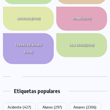
NACIONAL
(3790)
OPINIÃO
(301)
TERRAS DE BOURO
VILA VERDE
(3598)
(1458)
Etiquetas populares
Acidente
(427)
Alunos
(297)
Amares
(2306)