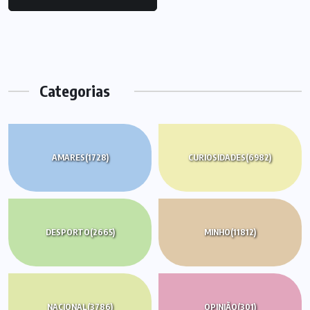
Categorias
AMARES
(1728)
CURIOSIDADES
(6982)
DESPORTO
(2665)
MINHO
(11812)
NACIONAL
(3786)
OPINIÃO
(301)