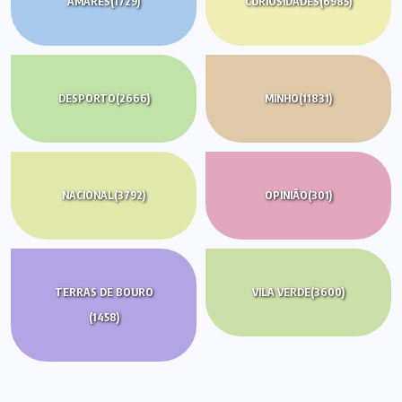
AMARES
(1729)
CURIOSIDADES
(6985)
DESPORTO
(2666)
MINHO
(11831)
NACIONAL
(3792)
OPINIÃO
(301)
TERRAS DE BOURO
VILA VERDE
(3600)
(1458)