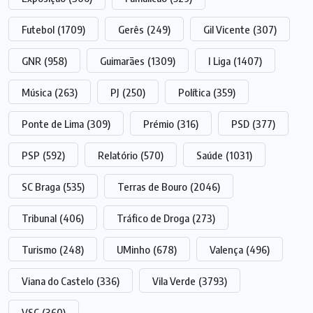
Futebol
(1709)
Gerês
(249)
Gil Vicente
(307)
GNR
(958)
Guimarães
(1309)
I Liga
(1407)
Música
(263)
PJ
(250)
Política
(359)
Ponte de Lima
(309)
Prémio
(316)
PSD
(377)
PSP
(592)
Relatório
(570)
Saúde
(1031)
SC Braga
(535)
Terras de Bouro
(2046)
Tribunal
(406)
Tráfico de Droga
(273)
Turismo
(248)
UMinho
(678)
Valença
(496)
Viana do Castelo
(336)
Vila Verde
(3793)
VSC
(360)