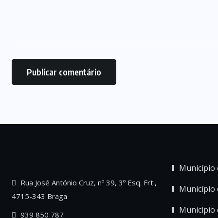
Município 
Rua José António Cruz, nº 39, 3º Esq. Frt.,
Município
4715-343 Braga
Município 
939 850 787