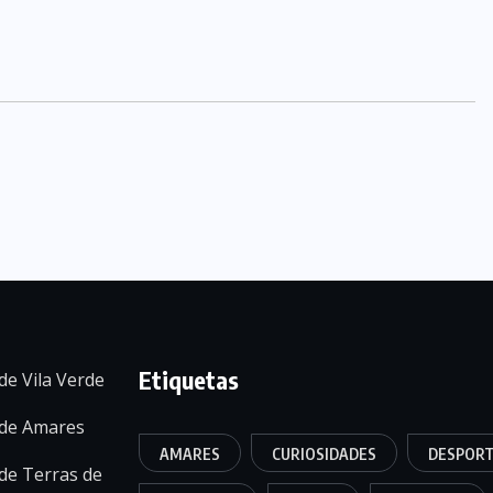
Etiquetas
de Vila Verde
 de Amares
AMARES
CURIOSIDADES
DESPOR
de Terras de