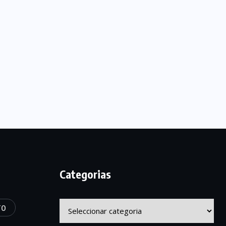
Categorias
Categorias
TO