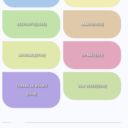
DESPORTO
(2666)
MINHO
(11823)
NACIONAL
(3790)
OPINIÃO
(301)
TERRAS DE BOURO
VILA VERDE
(3598)
(1458)