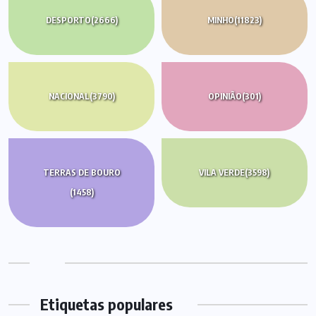
DESPORTO
(2666)
MINHO
(11823)
NACIONAL
(3790)
OPINIÃO
(301)
TERRAS DE BOURO
VILA VERDE
(3598)
(1458)
Etiquetas populares