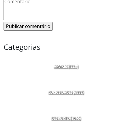
Categorias
AMARES
(1728)
CURIOSIDADES
(6982)
DESPORTO
(2665)