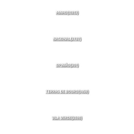
MINHO
(11813)
NACIONAL
(3787)
OPINIÃO
(301)
TERRAS DE BOURO
(1458)
VILA VERDE
(3598)