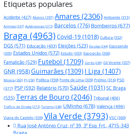
Etiquetas populares
Amares
(2306)
Acidente
(427)
Alunos
(297)
Ambiente
(315)
Barcelos
(776)
Bombeiros
(677)
Autárquicas
(273)
Animais
(247)
Braga
(4963)
Covid-19
(1018)
Cultura
(332)
DGS
(571)
Eleições
(523)
Educação
(433)
Esposende
Escolas
(244)
Estados Unidos
(572)
(305)
Estudo
(303)
Exposição
(306)
Futebol
(1709)
Famalicão
(529)
Gil Vicente
(307)
Gerês
(249)
Guimarães
(1309)
I Liga
(1407)
GNR
(958)
Política
(359)
PSD
Ponte de Lima
(309)
Prémio
(316)
Música
(263)
PJ
(250)
Saúde
(1031)
PSP
(592)
Relatório
(570)
SC Braga
(377)
Terras de Bouro
(2046)
(535)
Tribunal
(406)
UMinho
(678)
Valença
(496)
Tráfico de Droga
(273)
Turismo
(248)
Vila Verde
(3793)
Viana do Castelo
(336)
VSC
(360)
Rua José António Cruz, nº 39, 3º Esq. Frt., 4715-343
Braga