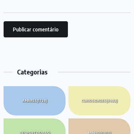
Categorias
AMARES
(1728)
CURIOSIDADES
(6982)
DESPORTO
(2665)
MINHO
(11813)