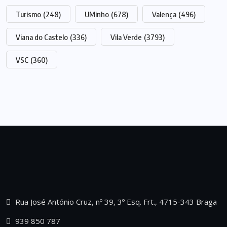
Turismo
(248)
UMinho
(678)
Valença
(496)
Viana do Castelo
(336)
Vila Verde
(3793)
VSC
(360)
Rua José António Cruz, nº 39, 3º Esq. Frt., 4715-343 Braga
939 850 787