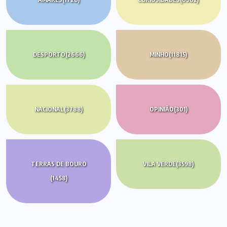
DESPORTO
(2666)
MINHO
(11815)
NACIONAL
(3788)
OPINIÃO
(301)
TERRAS DE BOURO
VILA VERDE
(3598)
(1458)