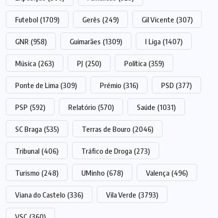
Futebol
(1709)
Gerês
(249)
Gil Vicente
(307)
GNR
(958)
Guimarães
(1309)
I Liga
(1407)
Música
(263)
PJ
(250)
Política
(359)
Ponte de Lima
(309)
Prémio
(316)
PSD
(377)
PSP
(592)
Relatório
(570)
Saúde
(1031)
SC Braga
(535)
Terras de Bouro
(2046)
Tribunal
(406)
Tráfico de Droga
(273)
Turismo
(248)
UMinho
(678)
Valença
(496)
Viana do Castelo
(336)
Vila Verde
(3793)
VSC
(360)