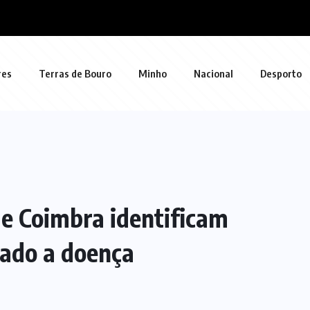
res
Terras de Bouro
Minho
Nacional
Desporto
de Coimbra identificam
ado a doença