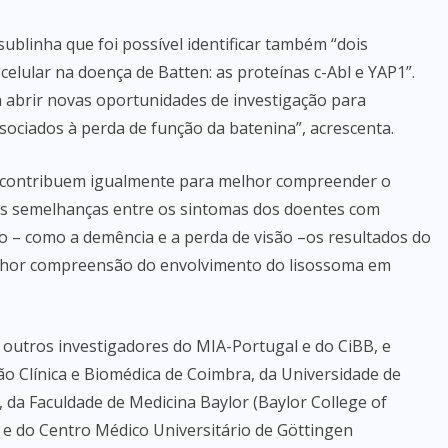
blinha que foi possível identificar também “dois
elular na doença de Batten: as proteínas c-Abl e YAP1”.
á abrir novas oportunidades de investigação para
sociados à perda de função da batenina”, acrescenta.
as contribuem igualmente para melhor compreender o
as semelhanças entre os sintomas dos doentes com
o – como a demência e a perda de visão –os resultados do
lhor compreensão do envolvimento do lisossoma em
 outros investigadores do MIA-Portugal e do CiBB, e
ão Clínica e Biomédica de Coimbra, da Universidade de
a), da Faculdade de Medicina Baylor (Baylor College of
 e do Centro Médico Universitário de Göttingen