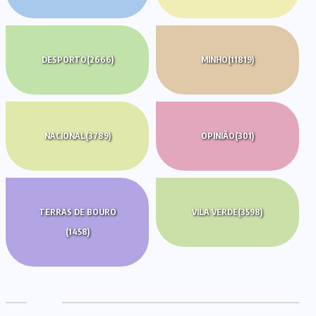
DESPORTO
(2666)
MINHO
(11819)
NACIONAL
(3789)
OPINIÃO
(301)
TERRAS DE BOURO
VILA VERDE
(3598)
(1458)