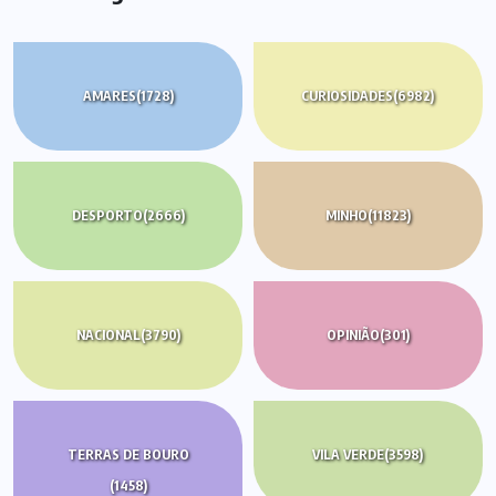
AMARES
(1728)
CURIOSIDADES
(6982)
DESPORTO
(2666)
MINHO
(11823)
NACIONAL
(3790)
OPINIÃO
(301)
TERRAS DE BOURO
VILA VERDE
(3598)
(1458)