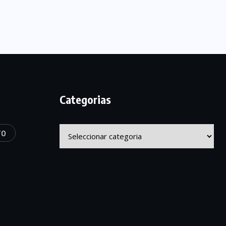
Categorias
Categorias
TO