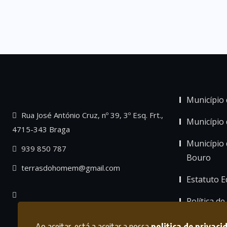
Município 
Rua José António Cruz, nº 39, 3º Esq. Frt.,
Município
4715-343 Braga
Município 
939 850 787
Bouro
terrasdohomem@gmail.com
Estatuto Ed
Política de
Ao aceitar, está a aceitar a nossa
politica de privaci