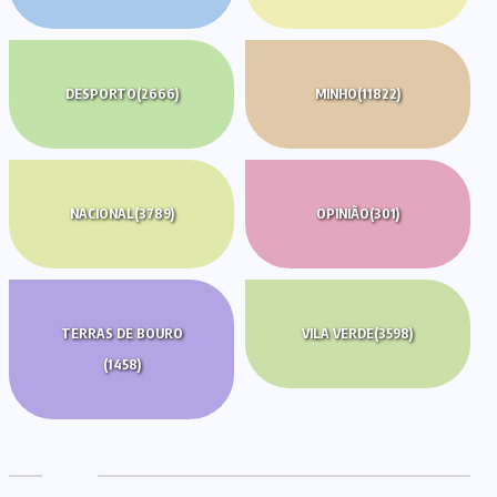
DESPORTO
(2666)
MINHO
(11822)
NACIONAL
(3789)
OPINIÃO
(301)
TERRAS DE BOURO
VILA VERDE
(3598)
(1458)