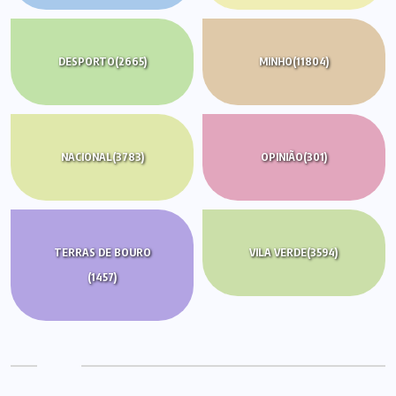
DESPORTO
(2665)
MINHO
(11804)
NACIONAL
(3783)
OPINIÃO
(301)
TERRAS DE BOURO
VILA VERDE
(3594)
(1457)