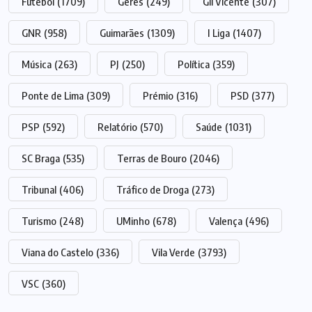
Futebol
(1709)
Gerês
(249)
Gil Vicente
(307)
GNR
(958)
Guimarães
(1309)
I Liga
(1407)
Música
(263)
PJ
(250)
Política
(359)
Ponte de Lima
(309)
Prémio
(316)
PSD
(377)
PSP
(592)
Relatório
(570)
Saúde
(1031)
SC Braga
(535)
Terras de Bouro
(2046)
Tribunal
(406)
Tráfico de Droga
(273)
Turismo
(248)
UMinho
(678)
Valença
(496)
Viana do Castelo
(336)
Vila Verde
(3793)
VSC
(360)