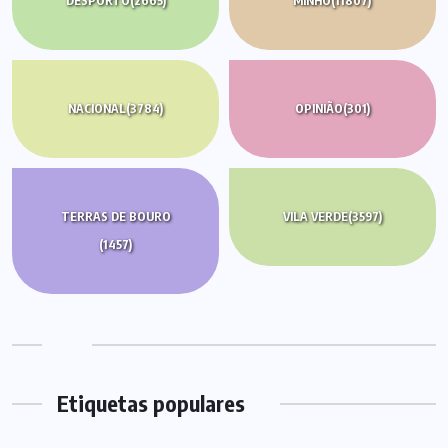
DESPORTO
(2665)
MINHO
(11807)
NACIONAL
(3784)
OPINIÃO
(301)
TERRAS DE BOURO
VILA VERDE
(3597)
(1457)
Etiquetas populares