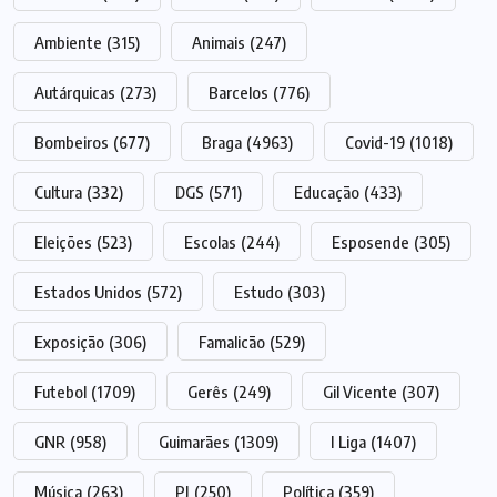
Ambiente
(315)
Animais
(247)
Autárquicas
(273)
Barcelos
(776)
Bombeiros
(677)
Braga
(4963)
Covid-19
(1018)
Cultura
(332)
DGS
(571)
Educação
(433)
Eleições
(523)
Escolas
(244)
Esposende
(305)
Estados Unidos
(572)
Estudo
(303)
Exposição
(306)
Famalicão
(529)
Futebol
(1709)
Gerês
(249)
Gil Vicente
(307)
GNR
(958)
Guimarães
(1309)
I Liga
(1407)
Música
(263)
PJ
(250)
Política
(359)