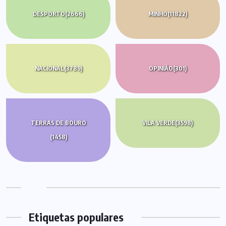
DESPORTO
(2666)
MINHO
(11822)
NACIONAL
(3789)
OPINIÃO
(301)
TERRAS DE BOURO
VILA VERDE
(3598)
(1458)
Etiquetas populares