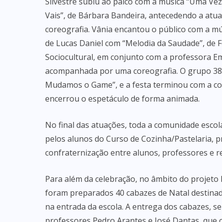
Silvestre subiu ao palco com a música “Uma Vez
Vais”, de Bárbara Bandeira, antecedendo a atu
coreografia. Vânia encantou o público com a mú
de Lucas Daniel com “Melodia da Saudade”, de 
Sociocultural, em conjunto com a professora Em
acompanhada por uma coreografia. O grupo 38
Mudamos o Game”, e a festa terminou com a cor
encerrou o espetáculo de forma animada.
No final das atuações, toda a comunidade escol
pelos alunos do Curso de Cozinha/Pastelaria,
confraternização entre alunos, professores e 
Para além da celebração, no âmbito do projeto
foram preparados 40 cabazes de Natal destinad
na entrada da escola. A entrega dos cabazes, se
professores Pedro Arantes e José Dantas, que 