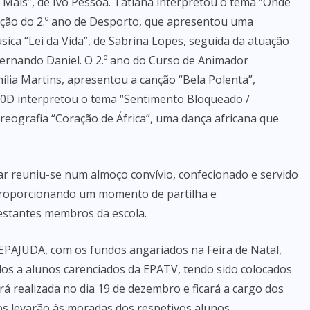
 Mais”, de Ivo Pessoa. Tatiana interpretou o tema “Onde
ação do 2.º ano de Desporto, que apresentou uma
sica “Lei da Vida”, de Sabrina Lopes, seguida da atuação
Fernando Daniel. O 2.º ano do Curso de Animador
ília Martins, apresentou a canção “Bela Polenta”,
0D interpretou o tema “Sentimento Bloqueado /
eografia “Coração de África”, uma dança africana que
ar reuniu-se num almoço convívio, confecionado e servido
 proporcionando um momento de partilha e
restantes membros da escola.
 EPAJUDA, com os fundos angariados na Feira de Natal,
os a alunos carenciados da EPATV, tendo sido colocados
rá realizada no dia 19 de dezembro e ficará a cargo dos
os levarão às moradas dos respetivos alunos.