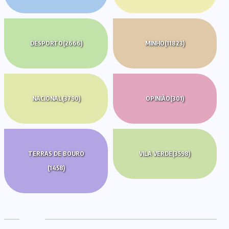
DESPORTO
(2666)
MINHO
(11823)
NACIONAL
(3790)
OPINIÃO
(301)
TERRAS DE BOURO
VILA VERDE
(3598)
(1458)