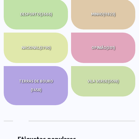
DESPORTO
(2666)
MINHO
(11823)
NACIONAL
(3790)
OPINIÃO
(301)
TERRAS DE BOURO
VILA VERDE
(3598)
(1458)