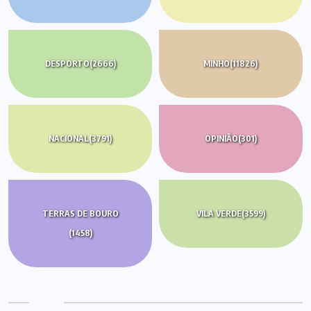
DESPORTO
(2666)
MINHO
(11826)
NACIONAL
(3791)
OPINIÃO
(301)
TERRAS DE BOURO
VILA VERDE
(3599)
(1458)