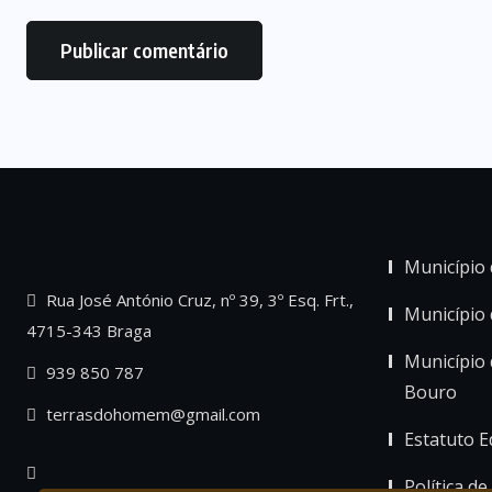
Município 
Rua José António Cruz, nº 39, 3º Esq. Frt.,
Município
4715-343 Braga
Município 
939 850 787
Bouro
terrasdohomem@gmail.com
Estatuto Ed
Política de