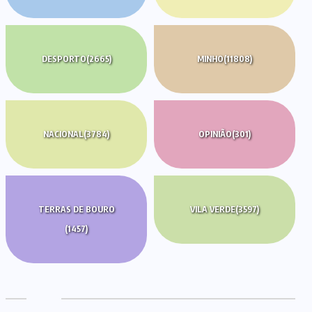
DESPORTO
(2665)
MINHO
(11808)
NACIONAL
(3784)
OPINIÃO
(301)
TERRAS DE BOURO
VILA VERDE
(3597)
(1457)