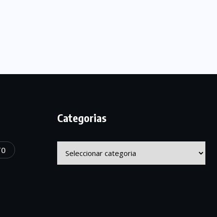
Categorias
Categorias
TO