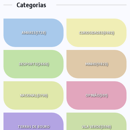
Categorias
AMARES
(1728)
CURIOSIDADES
(6982)
DESPORTO
(2666)
MINHO
(11823)
NACIONAL
(3790)
OPINIÃO
(301)
TERRAS DE BOURO
VILA VERDE
(3598)