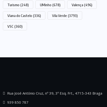
Turismo
(248)
UMinho
(678)
Valença
(496)
Viana do Castelo
(336)
Vila Verde
(3793)
VSC
(360)
Rua José António Cruz, nº 39, 3º Esq. Frt., 4715-343 Braga
939 850 787