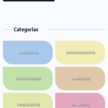
Categorias
AMARES
(1728)
CURIOSIDADES
(6982)
DESPORTO
(2666)
MINHO
(11823)
NACIONAL
(3790)
OPINIÃO
(301)