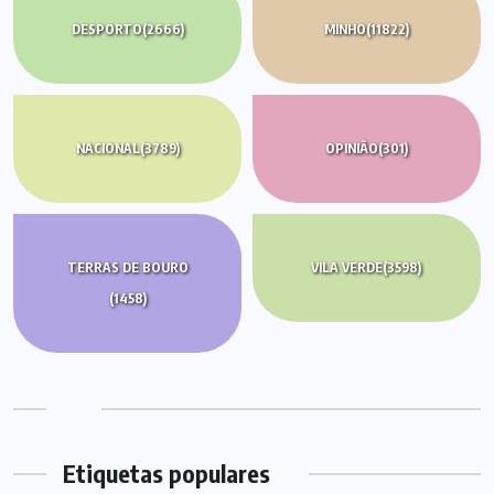
DESPORTO
(2666)
MINHO
(11822)
NACIONAL
(3789)
OPINIÃO
(301)
TERRAS DE BOURO
VILA VERDE
(3598)
(1458)
Etiquetas populares