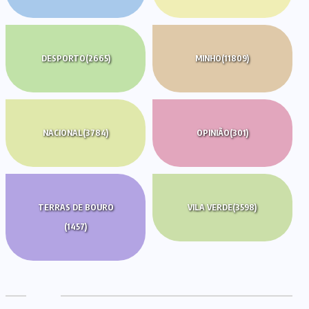
DESPORTO
(2665)
MINHO
(11809)
NACIONAL
(3784)
OPINIÃO
(301)
TERRAS DE BOURO
VILA VERDE
(3598)
(1457)