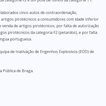
 da categoria F2 e um pote de fumos da categoria T1.
 elaborados cinco autos de contraordenação,
artigos pirotécnicos a consumidores com idade inferior
 de venda de artigos pirotécnicos, por falta de autorização
gos pirotécnicos da categoria F2 (petardos), e por falta
íngua portuguesa.
Equipa de Inativação de Engenhos Explosivos (EOD) de
a Pública de Braga.