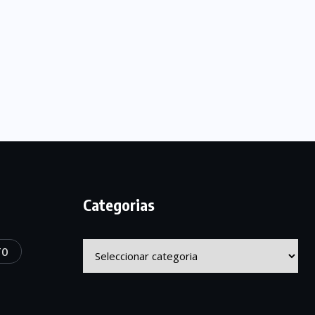
Categorias
Categorias
TO